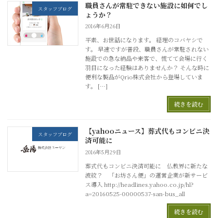
職員さんが常駐できない施設に如何でし
スタッフブログ
ょうか？
2016年6月26日
平素、お世話になります。 経理のコバヤシで
す。 早速ですが普段、職員さんが常駐されない
施設での急な納品や来客で、慌てて会場に行く
羽目になった経験はありませんか？ そんな時に
便利な製品がQrio株式会社から登場していま
す。 […]
続きを読む
【yahooニュース】葬式代もコンビニ決
スタッフブログ
済可能に
2016年5月29日
葬式代もコンビニ決済可能に 仏教界に新たな
波紋？ 「お坊さん便」の運営企業が新サービ
ス導入 http://headlines.yahoo.co.jp/hl?
a=20160525-00000537-san-bus_all
続きを読む