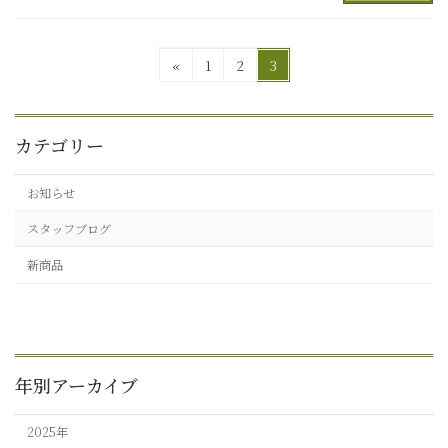
投
固
固
固
«
1
2
3
定
定
定
稿
ペ
ペ
ペ
の
ー
ー
ー
カテゴリー
ジ
ジ
ジ
ペ
ー
お知らせ
ジ
スタッフブログ
送
新商品
り
年別アーカイブ
2025年