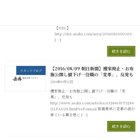
2016年8月15日
皆さん、こんにちは。 株式会社 朝日新聞出版
のWEBサイトの葬儀情報が比較的充実している
ので紹介申し上げます。【サイト名】dot.
【URL】
http://dot.asahi.com/aera/2016081000269.
[…]
続きを読む
【2016/08/09 朝日新聞】檀家廃止・お布
スタッフブログ
施公開し値下げ…住職の「変革」、反発も
2016年8月12日
檀家廃止・お布施公開し値下げ…住職の「変
革」、反発も
http://www.asahi.com/articles/ASJ846WYSJ84
ULFA020.html?ref=nmail 葬儀業界に変革の波が
来ている事を感じ […]
続きを読む