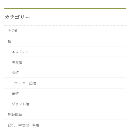
カテゴリー
その他
棺
エコフィン
無垢棺
木棺
ドマーニ・塗棺
布棺
プリント棺
施設備品
経机・中陰段・祭壇