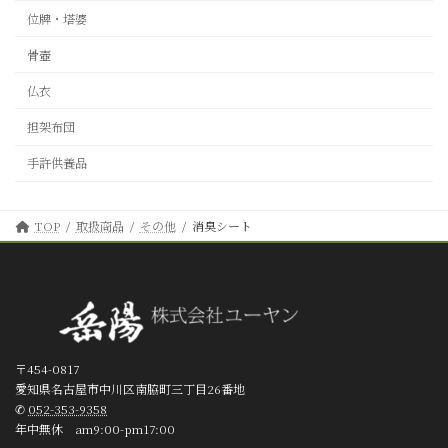
位牌・塔婆
骨壺
仏衣
担架布団
手許供養品
TOP
取扱商品
その他
消臭シート
〒454-0817
愛知県名古屋市中川区南脇町三丁目26番地
✆
052-353-9358
年中無休 am9:00-pm17:00