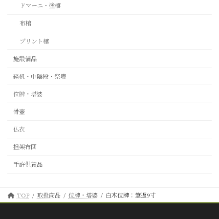
ドマーニ・塗棺
布棺
プリント棺
施設備品
経机・中陰段・祭壇
位牌・塔婆
骨壺
仏衣
担架布団
手許供養品
TOP
取扱商品
位牌・塔婆
白木位牌：筆返9寸