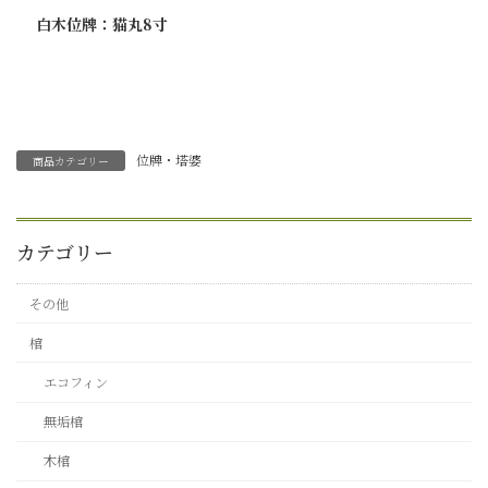
白木位牌：猫丸8寸
位牌・塔婆
商品カテゴリー
カテゴリー
その他
棺
エコフィン
無垢棺
木棺