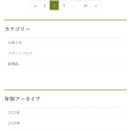
投
固
固
固
固
«
1
2
3
…
11
»
定
定
定
定
稿
ペ
ペ
ペ
ペ
の
ー
ー
ー
ー
カテゴリー
ジ
ジ
ジ
ジ
ペ
ー
お知らせ
ジ
スタッフブログ
送
新商品
り
年別アーカイブ
2025年
2024年