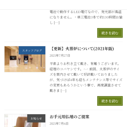
ます。この度、コードレス灯篭の取り扱いを開
始いたしましたので、案内申し上げます。 ・乾
電池で動作するLED電灯なので、発光部が高温
になりません。・単三電池3本で約130時間お愉
し […]
続きを読む
【更新】火葬炉について(2021年阪)
スタッフブログ
2021年7月27日
平素よりお引き立て戴き、有難うございます。
経理のコバヤシです。^-^ 前回、火葬炉のサイ
ズを案内させて戴いて好評戴いておりました
が、気づけば4年も経ちメンテナンス等でサイズ
の変更もあろうかという事で、再度調査させて
戴きま […]
続きを読む
お手元用仏壇のご提案
お知らせ
2021年7月6日