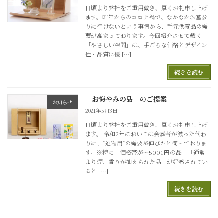
日頃より弊社をご重用戴き、厚くお礼申し上げ
ます。昨年からのコロナ禍で、なかなかお墓参
りに行けないという事情から、手元供養品の需
要が高まっております。今回紹介させて戴く
「やさしい空間」は、手ごろな価格とデザイン
性・品質に優 […]
続きを読む
「お悔やみの品」のご提案
お知らせ
2021年5月3日
日頃より弊社をご重用戴き、厚くお礼申し上げ
ます。 令和2年においては会葬者が減った代わ
りに、”進物用”の需要が伸びたと伺っておりま
す。※特に「価格帯が～5000円の品」「通常
より煙、香りが抑えられた品」が好感されてい
ると […]
続きを読む